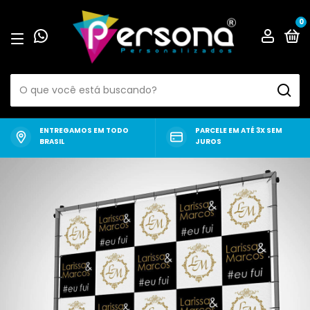
0
ENTREGAMOS EM TODO
PARCELE EM ATÉ 3X SEM
BRASIL
JUROS