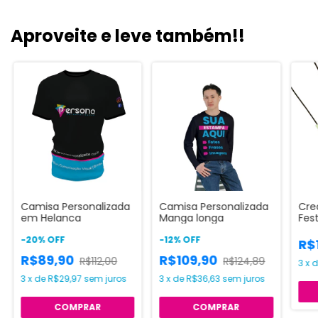
Aproveite e leve também!!
Camisa Personalizada
Camisa Personalizada
Cre
em Helanca
Manga longa
Fes
fei
-
20
%
OFF
-
12
%
OFF
- I
R$
R$89,90
R$109,90
R$112,00
R$124,89
3
x
3
x
de
R$29,97
sem juros
3
x
de
R$36,63
sem juros
COMPRAR
COMPRAR