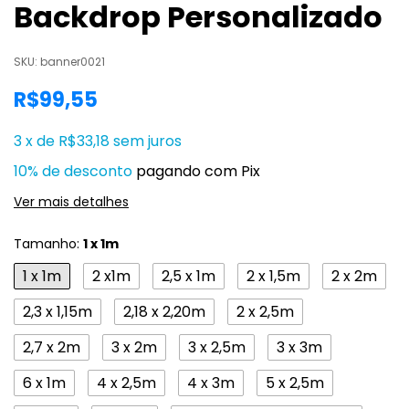
Backdrop Personalizado
SKU:
banner0021
R$99,55
3
x
de
R$33,18
sem juros
10% de desconto
pagando com Pix
Ver mais detalhes
Tamanho:
1 x 1m
1 x 1m
2 x1m
2,5 x 1m
2 x 1,5m
2 x 2m
2,3 x 1,15m
2,18 x 2,20m
2 x 2,5m
2,7 x 2m
3 x 2m
3 x 2,5m
3 x 3m
6 x 1m
4 x 2,5m
4 x 3m
5 x 2,5m