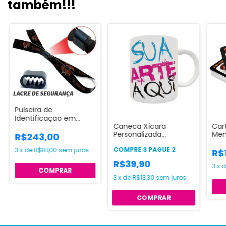
também!!!
Pulseira de
Identificação em
Caneca Xícara
Car
Tecido com
Personalizada
Mem
Impressão Digital
R$243,00
Porcelana Branca
Club
Personalizada
COMPRE 3 PAGUE 2
Imp
3
x
de
R$81,00
sem juros
R$
Col
R$39,90
3
x
COMPRAR
3
x
de
R$13,30
sem juros