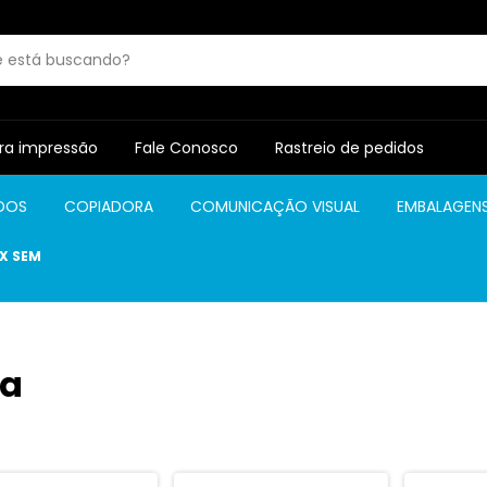
ra impressão
Fale Conosco
Rastreio de pedidos
DOS
COPIADORA
COMUNICAÇÃO VISUAL
EMBALAGEN
3X SEM
na