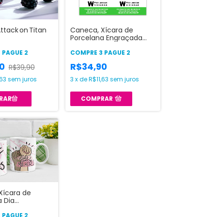
tack on Titan
Caneca, Xícara de
Porcelana Engraçada
Remédio
 PAGUE 2
COMPRE 3 PAGUE 2
90
R$34,90
R$39,90
,63
sem juros
3
x
de
R$11,63
sem juros
COMPRAR
Xícara de
 Dia
onal da Mulher
 PAGUE 2