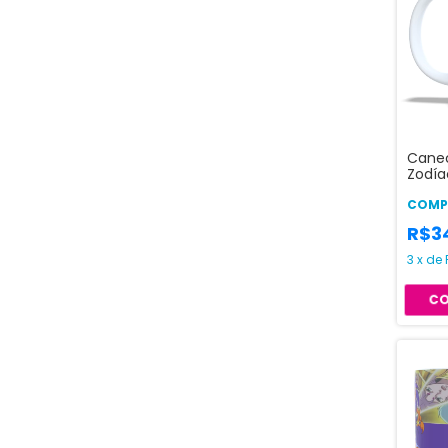
Canec
Zodía
Ouro 
COMPR
R$3
3
x
de