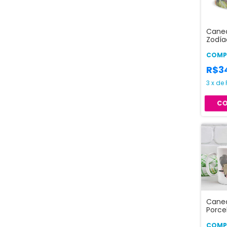
Canec
Zodía
Ouro 
COMPR
R$3
3
x
de
Canec
Porce
Desal
COMPR