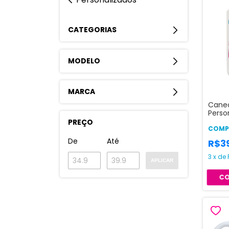
CATEGORIAS
MODELO
MARCA
Canec
Perso
Branc
PREÇO
COMPR
De
Até
R$3
3
x
de
APLICAR