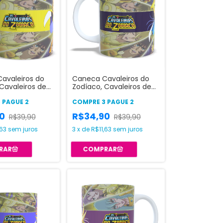
avaleiros do
Caneca Cavaleiros do
Cavaleiros de
Zodíaco, Cavaleiros de
eão
Ouro - Gêmeos
 PAGUE 2
COMPRE 3 PAGUE 2
90
R$34,90
R$39,90
R$39,90
,63
sem juros
3
x
de
R$11,63
sem juros