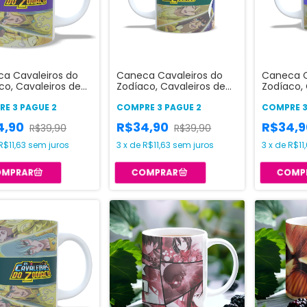
a Cavaleiros do
Caneca Cavaleiros do
Caneca C
co, Cavaleiros de
Zodíaco, Cavaleiros de
Zodíaco, 
- Escorpião
Ouro - Capricórnio
Ouro - C
E 3 PAGUE 2
COMPRE 3 PAGUE 2
COMPRE 3
4,90
R$34,90
R$34,
R$39,90
R$39,90
R$11,63
sem juros
3
x
de
R$11,63
sem juros
3
x
de
R$11