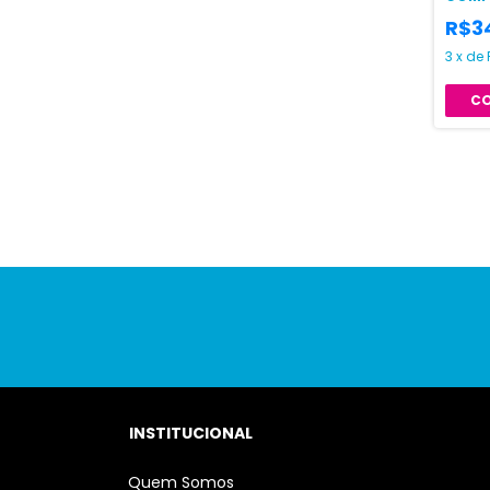
R$3
3
x
de
C
INSTITUCIONAL
Quem Somos