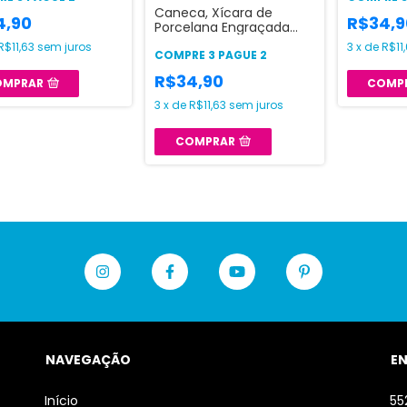
Caneca, Xícara de
4,90
R$34,9
Porcelana Engraçada
meme Flork
R$11,63
sem juros
3
x
de
R$11
COMPRE 3 PAGUE 2
R$34,90
OMPRAR
COMP
3
x
de
R$11,63
sem juros
COMPRAR
NAVEGAÇÃO
E
Início
55