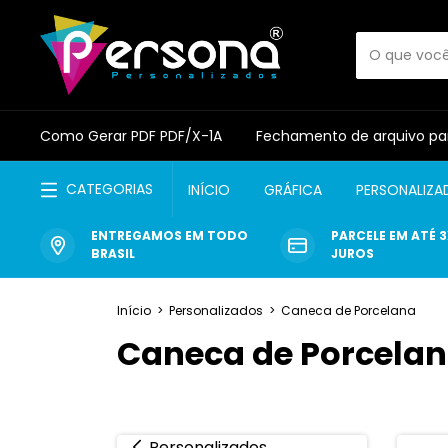
Como Gerar PDF PDF/X-1A
Fechamento de arquivo pa
CATEGORIAS
INÍCIO
GRÁFICA
PERSONALIZA
ENTREGAMOS EM TODO
PARCELE EM ATÉ 
BRASIL
JUROS
Início
>
Personalizados
>
Caneca de Porcelana
Caneca de Porcela
Personalizados