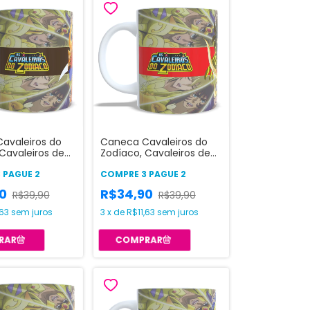
avaleiros do
Caneca Cavaleiros do
Cavaleiros de
Zodíaco, Cavaleiros de
ouro
Ouro - Sagitário
 PAGUE 2
COMPRE 3 PAGUE 2
90
R$34,90
R$39,90
R$39,90
,63
sem juros
3
x
de
R$11,63
sem juros