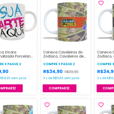
a Xícara
Caneca Cavaleiros do
Caneca C
nalizada Porcelana
Zodíaco, Cavaleiros de
Zodíaco, 
a
Ouro - Virgem
Ouro - T
E 3 PAGUE 2
COMPRE 3 PAGUE 2
COMPRE 3
9,90
R$34,90
R$34,
R$39,90
R$13,30
sem juros
3
x
de
R$11,63
sem juros
3
x
de
R$11