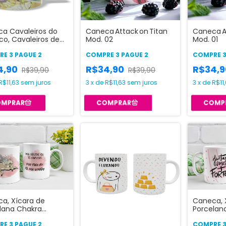
a Cavaleiros do
Caneca Attack on Titan
Caneca At
co, Cavaleiros de
Mod. 02
Mod. 01
- Aquário
E 3 PAGUE 2
COMPRE 3 PAGUE 2
COMPRE 3
4,90
R$34,90
R$34,
R$39,90
R$39,90
R$11,63
sem juros
3
x
de
R$11,63
sem juros
3
x
de
R$11
a, Xícara de
Caneca, 
lana Chakra
Porcelana
inhado
Internaci
E 3 PAGUE 2
COMPRE 3