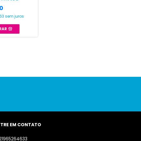
0
,63
sem juros
RAR
NTRE EM CONTATO
21965264633