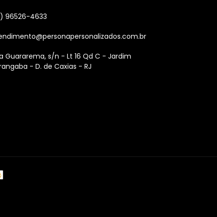
1) 96526-4633
endimento@personapersonalizados.com.br
a Guararema, s/n - Lt 16 Qd C - Jardim
rangaba - D. de Caxias - RJ