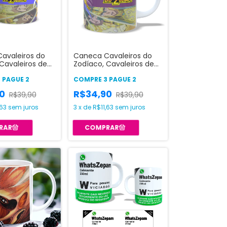
avaleiros do
Caneca Cavaleiros do
Cavaleiros de
Zodíaco, Cavaleiros de
ancer
Ouro - Aries
 PAGUE 2
COMPRE 3 PAGUE 2
90
R$34,90
R$39,90
R$39,90
,63
sem juros
3
x
de
R$11,63
sem juros