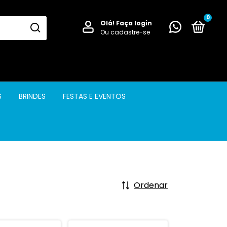
0
Olá!
Faça login
Ou cadastre-se
S
BRINDES
FESTAS E EVENTOS
Ordenar