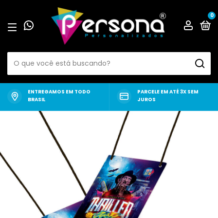
0
ENTREGAMOS EM TODO
PARCELE EM ATÉ 3X SEM
BRASIL
JUROS