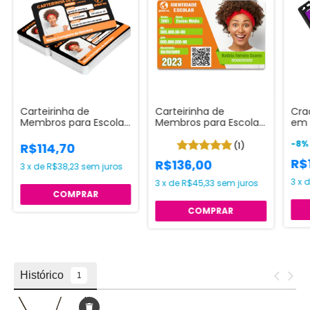
Carteirinha de
Carteirinha de
Cra
Membros para Escolas
Membros para Escolas
em 
Clubes e Igrejas
Clubes e Igrejas
imp
Impressão só Frente
Impressão Frente e
-
8
(1)
R$114,70
Colorida
Verso Colorida
R$
R$136,00
3
x
de
R$38,23
sem juros
3
x
3
x
de
R$45,33
sem juros
COMPRAR
COMPRAR