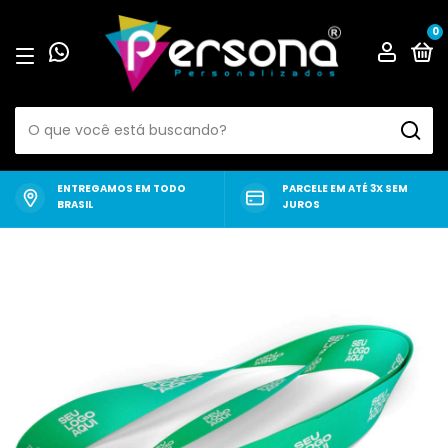
0
ENTREGAMOS EM TODO
PARCELE EM ATÉ 3X SEM
BRASIL
JUROS