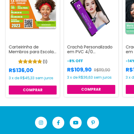
Carteirinha de
Crachá Personalizado
Cra
Membros para Escolas
em PVC 4/0
em 
Clubes e Igrejas
impressão só frente
imp
Impressão Frente e
-
8
%
OFF
ver
-
14
(1)
Verso Colorida
R$109,90
R$
R$136,00
R$119,90
3
x
de
R$36,63
sem juros
3
x
3
x
de
R$45,33
sem juros
COMPRAR
COMPRAR