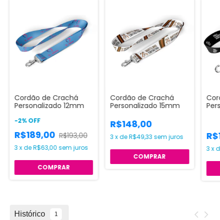
Cordão de Crachá
Cordão de Crachá
Cor
Personalizado 12mm
Personalizado 15mm
Per
-
2
%
OFF
R$148,00
R$189,00
R$
R$193,00
3
x
de
R$49,33
sem juros
3
x
de
R$63,00
sem juros
3
x
COMPRAR
COMPRAR