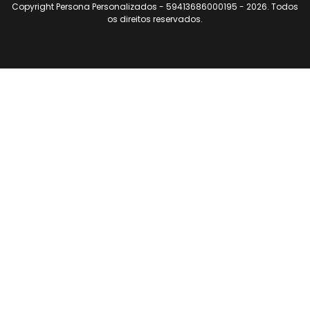
Copyright Persona Personalizados - 59413686000195 - 2026. Todos
os direitos reservados.