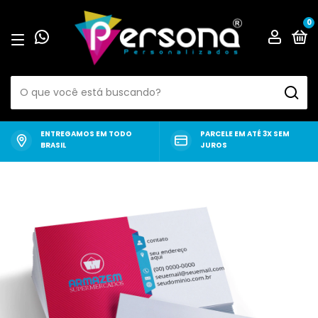
0
ENTREGAMOS EM TODO
PARCELE EM ATÉ 3X SEM
BRASIL
JUROS