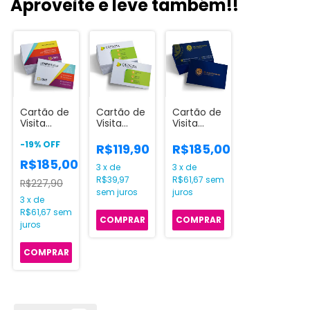
Aproveite e leve também!!
Cartão de
Cartão de
Cartão de
Visita
Visita
Visita
Laminação
Couchê
Hotstamp
Fosca e
-
19
%
OFF
300gr
com
R$119,90
R$185,00
Verniz
impressão
Laminação
R$185,00
Localizado
só frente
Fosca
3
x
de
3
x
de
Frente e
colorido
Frente e
R$39,97
R$61,67
sem
R$227,90
verso
Verso
sem juros
juros
3
x
de
R$61,67
sem
COMPRAR
COMPRAR
juros
COMPRAR